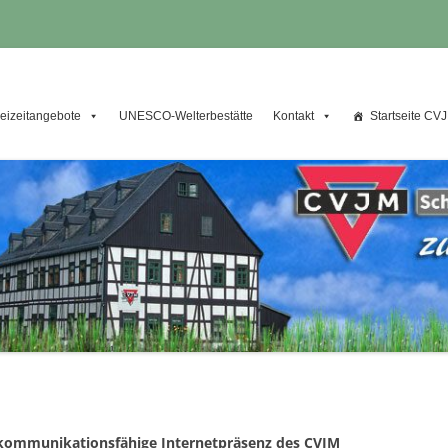
thaus
reizeitangebote
UNESCO-Welterbestätte
Kontakt
Startseite CV
d kommunikationsfähige Internetpräsenz des CVJM