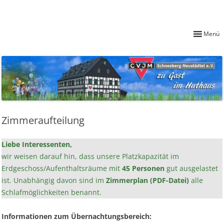
Übernachten im Huthaus
CVJM Schneeberg-Neustädtel e. V.
Menü
Zimmeraufteilung
Liebe Interessenten,
wir weisen darauf hin, dass unsere Platzkapazität im
Erdgeschoss/Aufenthaltsräume mit
45
Personen
gut ausgelastet
ist. Unabhängig davon sind im
Zimmerplan (PDF-Datei)
alle
Schlafmöglichkeiten benannt.
Informationen zum Übernachtungsbereich: