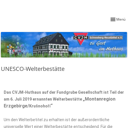
Übernachten im Huthaus
CVJM Schneeberg-Neustädtel e. V.
Menü
UNESCO-Welterbestätte
Das CVJM-Huthaus auf der Fundgrube Gesellschaft ist Teil der
„Montanregion
am 6. Juli 2019 ernannten Welterbestätte
Erzgebirge/
“
Krušnoho
ří
Um den Welterbetitel zu erhalten ist der außerordentliche
universelle Wert einer Welterbestätte entscheidend. Für die